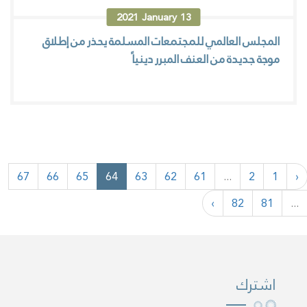
2021
January
13
المجلس العالمي للمجتمعات المسلمة يحذر من إطلاق
موجة جديدة من العنف المبرر دينياً
67
66
65
64
63
62
61
...
2
1
‹
›
82
81
...
اشترك