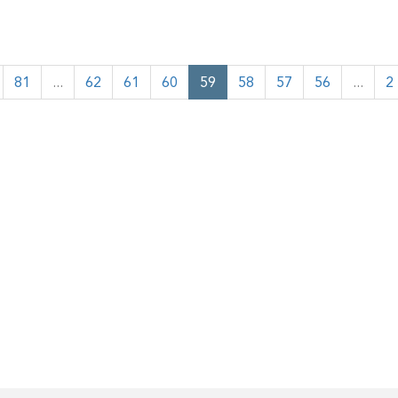
81
...
62
61
60
59
58
57
56
...
2