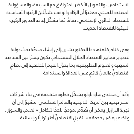
الاستدامي، والتمويل الأخضر المتوافق مع الشريعة، والمسؤولية
الممتدة للمنتج، معتبرًا أن الزكاة والوقف يشكّلان الركيزة الأساسية
للاقتصاد الدائري الإسلامي، تمامًا كما تشكّل إعادة التدوير الركيزة
البيئية للاقتصاد الحديث.
وفي ختام كلمته، دعا الدكتور بشاري إلى إنشاء منصّة بحث دولية
لتطوير معايير الاقتصاد الحلال المستدام، تكون جسرًا بين المقاصد
الشرعية والعلوم التطبيقية، بما يحوّل القيم الأخلاقية إلى نظامٍ
اقتصاديٍّ عالميٍّ قائمٍ على العدالة والاستدامة.
وأكد أن منتدى ساو باولو يشكّل خطوة متقدمة في بناء شراكات
استراتيجية بين أمريكا اللاتينية والعالم الإسلامي، مشيرًا إلى أن
تجربة البرازيل يمكن أن تُقدّم نموذجًا ناجحًا لتكامل «العلم، والسوق،
والضمير» في خدمة مستقبلٍ اقتصاديٍّ أكثر توازنًا وإنسانية.