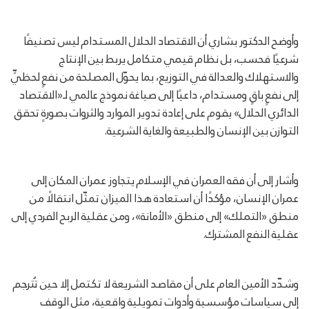
وأوضح الدكتور بشاري أن الاقتصاد الحلال المستدام ليس تصنيفًا
شرعيًا فحسب، بل نظام قيمي متكامل يربط بين الإنتاج
والاستهلاك والعدالة في التوزيع، بما يحوّل المصلحة من نفعٍ لحظيٍّ
إلى نفعٍ باقٍ ومستدام، داعيًا إلى صياغة نموذج عالمي لـ«الاقتصاد
الدائري الحلال» يقوم على إعادة تدوير الموارد والثروات بصورةٍ تحقق
التوازن بين الإنسان والطبيعة والغاية الشرعية.
وأشار إلى أن فقه العمران في الإسلام يتجاوز عمران المكان إلى
عمران الإنسان، مؤكدًا أن استعادة هذا الميزان تمثّل انتقالًا من
منطق «التملك» إلى منطق «الأمانة»، ومن عقلية الربح الفردي إلى
عقلية النفع المشترك.
وشدّد الأمين العام على أن مقاصد الشريعة لا تكتمل إلا حين تُترجم
إلى سياسات مؤسسية وأدوات تمويلية واقعية، مثل الوقف