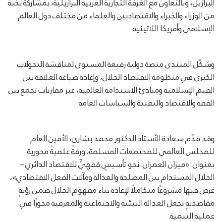
البرازيل، وبالتعاون مع الغرفة التجارية العربية البرازيلية، بمشاركة نخبة
من الوزراء والخبراء والاقتصاديين والعلماء من مختلف دول العالم
الإسلامي وأمريكا اللاتينية.
وشكّل المنتدى منصة دولية رفيعة المستوى لمناقشة التحولات
الكبرى في منظومة الاقتصاد الحلال، وإعادة صياغة العلاقة بين
القيم الإسلامية ومبادئ الاستدامة العالمية، عبر مقاربات تجمع بين
الفقه والاقتصاد والتقنية والسياسات العامة.
وقد قدّم سعادة الأستاذ الدكتور محمد بشاري، الأمين العام
للمجلس العالمي للمجتمعات المسلمة، ورقةً علميةً محورية
بعنوان:
«ميزان العمران: نحو تأسيسٍ فقهيٍّ للاقتصاد الدائري –
الحلال المستدام بين المصلحة والعدالة ومآلات الفعل الاقتصادي»،
عرض فيها مشروعًا متكاملًا لإعادة بناء مفهوم الحلال ضمن رؤيةٍ
مقاصديةٍ تجعل العدالة البيئية والاجتماعية والمعرفية محورًا في
عملية التنمية.